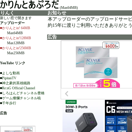
(Max64MB)
りんく
お知らせ
新しい窓で開きます
本アップローダーのアップロードサー
アップローダー
約15年に渡りご利用いただきありがと
■かりんとin! 64MB
Max64MB
広告
■かりんとin!128MB
Max128MB
■かりんとin!256MB
Max256MB
YouTube リンク
■
よしな動画
■
PipitanTV
■
神之豪的英雄鐵路
■
Re:nG Official Channel
■
しろはんどチャンネル豊橋
■
ゲーム燦爛チャンネル暁
■
千年歩行
広告