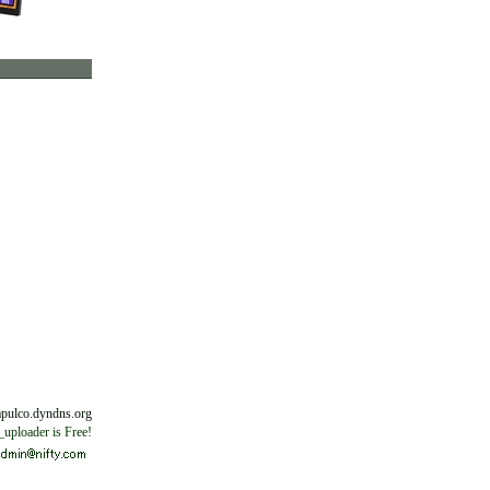
apulco.dyndns.org
uploader is Free!