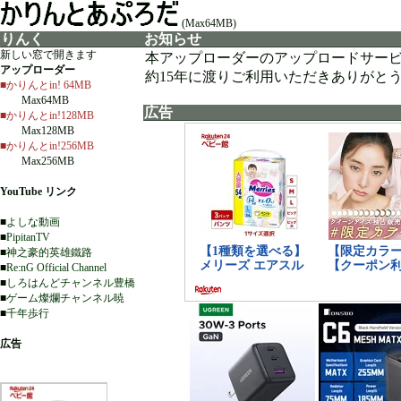
(Max64MB)
りんく
お知らせ
新しい窓で開きます
本アップローダーのアップロードサー
アップローダー
約15年に渡りご利用いただきありがと
■かりんとin! 64MB
Max64MB
広告
■かりんとin!128MB
Max128MB
■かりんとin!256MB
Max256MB
YouTube リンク
■
よしな動画
■
PipitanTV
■
神之豪的英雄鐵路
■
Re:nG Official Channel
■
しろはんどチャンネル豊橋
■
ゲーム燦爛チャンネル暁
■
千年歩行
広告