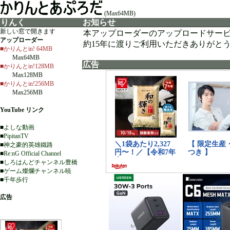
(Max64MB)
りんく
お知らせ
新しい窓で開きます
本アップローダーのアップロードサー
アップローダー
約15年に渡りご利用いただきありがと
■かりんとin! 64MB
Max64MB
広告
■かりんとin!128MB
Max128MB
■かりんとin!256MB
Max256MB
YouTube リンク
■
よしな動画
■
PipitanTV
■
神之豪的英雄鐵路
■
Re:nG Official Channel
■
しろはんどチャンネル豊橋
■
ゲーム燦爛チャンネル暁
■
千年歩行
広告