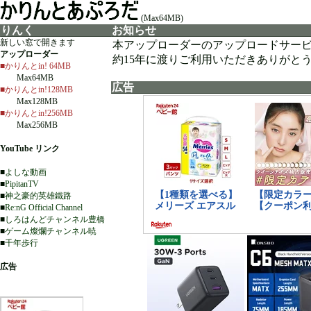
(Max64MB)
りんく
お知らせ
新しい窓で開きます
本アップローダーのアップロードサー
アップローダー
約15年に渡りご利用いただきありがと
■かりんとin! 64MB
Max64MB
広告
■かりんとin!128MB
Max128MB
■かりんとin!256MB
Max256MB
YouTube リンク
■
よしな動画
■
PipitanTV
■
神之豪的英雄鐵路
■
Re:nG Official Channel
■
しろはんどチャンネル豊橋
■
ゲーム燦爛チャンネル暁
■
千年歩行
広告