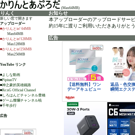
(Max64MB)
りんく
お知らせ
新しい窓で開きます
本アップローダーのアップロードサー
アップローダー
約15年に渡りご利用いただきありがと
■かりんとin! 64MB
Max64MB
広告
■かりんとin!128MB
Max128MB
■かりんとin!256MB
Max256MB
YouTube リンク
■
よしな動画
■
PipitanTV
■
神之豪的英雄鐵路
■
Re:nG Official Channel
■
しろはんどチャンネル豊橋
■
ゲーム燦爛チャンネル暁
■
千年歩行
広告