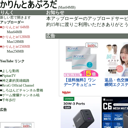
(Max64MB)
りんく
お知らせ
新しい窓で開きます
本アップローダーのアップロードサー
アップローダー
約15年に渡りご利用いただきありがと
■かりんとin! 64MB
Max64MB
広告
■かりんとin!128MB
Max128MB
■かりんとin!256MB
Max256MB
YouTube リンク
■
よしな動画
■
PipitanTV
■
神之豪的英雄鐵路
■
Re:nG Official Channel
■
しろはんどチャンネル豊橋
■
ゲーム燦爛チャンネル暁
■
千年歩行
広告