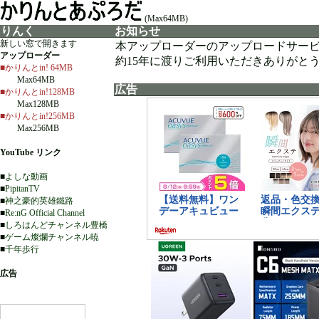
(Max64MB)
りんく
お知らせ
新しい窓で開きます
本アップローダーのアップロードサー
アップローダー
約15年に渡りご利用いただきありがと
■かりんとin! 64MB
Max64MB
広告
■かりんとin!128MB
Max128MB
■かりんとin!256MB
Max256MB
YouTube リンク
■
よしな動画
■
PipitanTV
■
神之豪的英雄鐵路
■
Re:nG Official Channel
■
しろはんどチャンネル豊橋
■
ゲーム燦爛チャンネル暁
■
千年歩行
広告