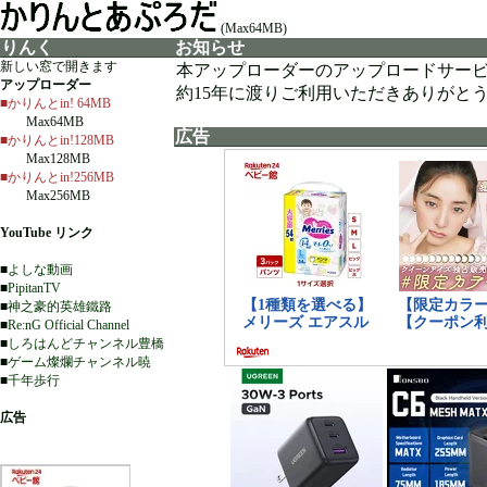
(Max64MB)
りんく
お知らせ
新しい窓で開きます
本アップローダーのアップロードサー
アップローダー
約15年に渡りご利用いただきありがと
■かりんとin! 64MB
Max64MB
広告
■かりんとin!128MB
Max128MB
■かりんとin!256MB
Max256MB
YouTube リンク
■
よしな動画
■
PipitanTV
■
神之豪的英雄鐵路
■
Re:nG Official Channel
■
しろはんどチャンネル豊橋
■
ゲーム燦爛チャンネル暁
■
千年歩行
広告